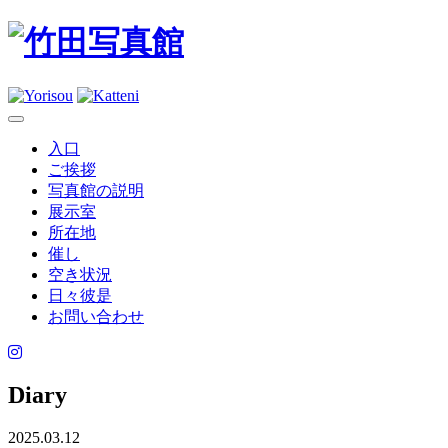
入口
ご挨拶
写真館の説明
展示室
所在地
催し
空き状況
日々彼是
お問い合わせ
Diary
2025.03.12