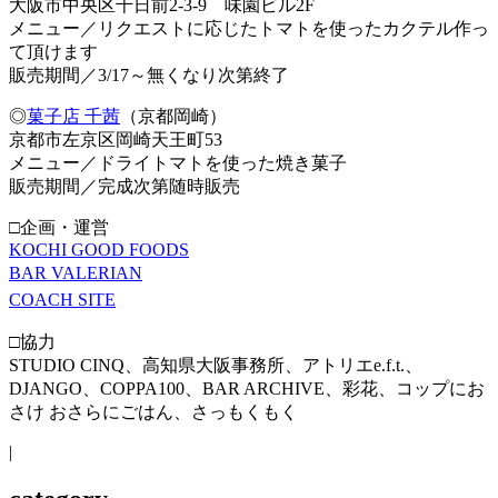
大阪市中央区千日前2-3-9 味園ビル2F
メニュー／リクエストに応じたトマトを使ったカクテル作っ
て頂けます
販売期間／3/17～無くなり次第終了
◎
菓子店 千茜
（京都岡崎）
京都市左京区岡崎天王町53
メニュー／ドライトマトを使った焼き菓子
販売期間／完成次第随時販売
□企画・運営
KOCHI GOOD FOODS
BAR VALERIAN
COACH SITE
□協力
STUDIO CINQ、高知県大阪事務所、アトリエe.f.t.、
DJANGO、COPPA100、BAR ARCHIVE、彩花、コップにお
さけ おさらにごはん、さっもくもく
|