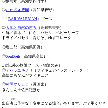
◎桐島畑（高知県四万十）
◎
おかざき農園
（高知県春野）
□『
BAR VALERIAN
』ブース
◎
大地と自然の恵み
（高知県香美）
生鮮／青ネギ、にら、パセリ、ベビーリーフ
ドライ／パセリ、青じそ、ゆずフレーク
◎塩二郎（高知県田野）
◎
SoulSoils
（高知県高知）
□食以外の物販ブース（物販のみ）
◎
デハラユキノリ
（フィギュアイラストレーター）
高知にちなんだフィギュア
◎
村岡マサヒロ
（漫画家）
きんこん土佐日記ほか
and more
出店者は予告なく変更になる場合があります。ご了承くださ