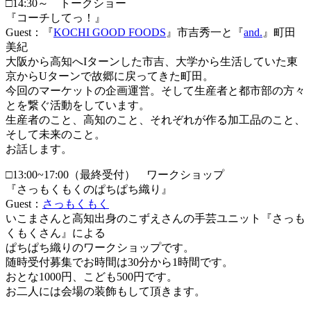
□14:30～ トークショー
『コーチしてっ！』
Guest：『
KOCHI GOOD FOODS
』市吉秀一と『
and.
』町田
美紀
大阪から高知へIターンした市吉、大学から生活していた東
京からUターンで故郷に戻ってきた町田。
今回のマーケットの企画運営。そして生産者と都市部の方々
とを繋ぐ活動をしています。
生産者のこと、高知のこと、それぞれが作る加工品のこと、
そして未来のこと。
お話します。
□13:00~17:00（最終受付） ワークショップ
『さっもくもくのぱちぱち織り』
Guest：
さっもくもく
いこまさんと高知出身のこずえさんの手芸ユニット『さっも
くもくさん』による
ぱちぱち織りのワークショップです。
随時受付募集でお時間は30分から1時間です。
おとな1000円、こども500円です。
お二人には会場の装飾もして頂きます。