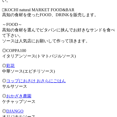
い。
□KOCHI natural MARKET FOOD&BAR
高知の食材を使ったFOOD、DRINKを販売します。
～FOOD～
高知の食材を選んでピタパンに挟んでお好きなサンドを食べ
て下さい。
ソースは人気店にお願いして作って頂きます。
◎COPPA100
イタリアンソース(トマトバジルソース)
◎
彩花
中華ソース(エビチリソース)
◎
コップにおさけ おさらにごはん
サルサソース
◎
おかざき農園
ケチャップソース
◎
DJANGO
オリジナルソース