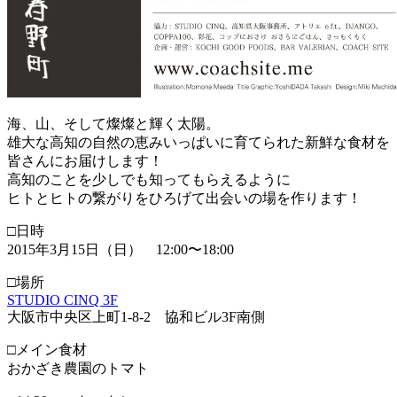
海、山、そして燦燦と輝く太陽。
雄大な高知の自然の恵みいっぱいに育てられた新鮮な食材を
皆さんにお届けします！
高知のことを少しでも知ってもらえるように
ヒトとヒトの繋がりをひろげて出会いの場を作ります！
□日時
2015年3月15日（日） 12:00〜18:00
□場所
STUDIO CINQ 3F
大阪市中央区上町1-8-2 協和ビル3F南側
□メイン食材
おかざき農園のトマト