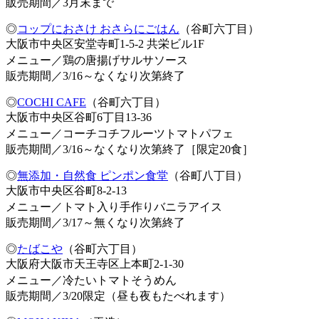
販売期間／3月末まで
◎
コップにおさけ おさらにごはん
（谷町六丁目）
大阪市中央区安堂寺町1-5-2 共栄ビル1F
メニュー／鶏の唐揚げサルサソース
販売期間／3/16～なくなり次第終了
◎
COCHI CAFE
（谷町六丁目）
大阪市中央区谷町6丁目13-36
メニュー／コーチコチフルーツトマトパフェ
販売期間／3/16～なくなり次第終了［限定20食］
◎
無添加・自然食 ピンポン食堂
（谷町八丁目）
大阪市中央区谷町8-2-13
メニュー／トマト入り手作りバニラアイス
販売期間／3/17～無くなり次第終了
◎
たばこや
（谷町六丁目）
大阪府大阪市天王寺区上本町2-1-30
メニュー／冷たいトマトそうめん
販売期間／3/20限定（昼も夜もたべれます）