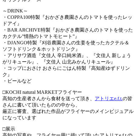
～DRINK～
・COPPA100特製『おかざき農園さんのトマトを使ったレッ
ドアイ』
・BAR ARCHIVE特製『おかざき農園さんのトマトを使った
カクテル”情熱のトマトモヒート”』
・DJANGO特製『刈谷農園さんの生姜を使ったカクテル＆
ソフトドリンク＆ホットドリンク』
・アリサワ酒造『文佳人 辛口純米酒』、『文佳人 新しょう
がリキュール』、『文佳人 山北みかんリキュール』
・コップにおさけ おさらにごはん特製『高知産ゆずドリン
ク』
・ビールなど
□KOCHI natural MARKETフライヤー
高知の生産者さんから食材を送って頂き、
アトリエe.f.t.
の皆
さんに書いて頂いたものの中から、
厳正に審査、選ばれた作品がフライヤーのメインビジュアル
になっています
□展示
高知の写真や、フライヤー用に描いて頂いたアトリエe.f.t.の