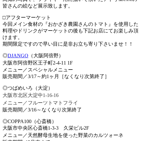
皆さんの絵など展示致します。
□アフターマーケット
今回メイン食材の『おかざき農園さんのトマト』を使用した
料理やドリンクがマーケットの後も下記お店にてお楽しみ頂
けます。
期間限定ですので早い目に是非お立ち寄り下さいませ！！
◎
DJANGO
（大阪阿倍野）
大阪市阿倍野区王子町2-4-11 1F
メニュー／スペシャルメニュー
販売期間／3/17～約1ヶ月［なくなり次第終了］
◎つばめいろ（大淀）
大阪市北区大淀中1-16-16
メニュー／フルーツトマトフライ
販売期間／3/16～なくなり次第終了
◎COPPA100（心斎橋）
大阪市中央区心斎橋1-3-3 久栄ビル2F
メニュー／天然酵母生地を使った野菜のカルツォーネ