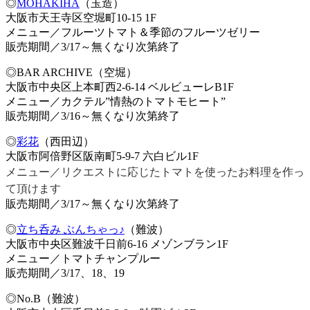
◎
MOHAKIHA
（玉造）
大阪市天王寺区空堀町10-15 1F
メニュー／フルーツトマト＆季節のフルーツゼリー
販売期間／3/17～無くなり次第終了
◎BAR ARCHIVE（空堀）
大阪市中央区上本町西2-6-14 ベルビューレB1F
メニュー／カクテル”情熱のトマトモヒート”
販売期間／3/16～無くなり次第終了
◎
彩花
（西田辺）
大阪市阿倍野区阪南町5-9-7 六白ビル1F
メニュー／リクエストに応じたトマトを使ったお料理を作っ
て頂けます
販売期間／3/17～無くなり次第終了
◎
立ち呑み ぶんちゃっ♪
（難波）
大阪市中央区難波千日前6-16 メゾンブラン1F
メニュー／トマトチャンプルー
販売期間／3/17、18、19
◎No.B（難波）