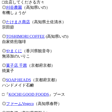
□出店してくださる方々
◎
刈谷農園
（高知県いの）
有機しょうが
◎
たけまさ商店
（高知県土佐清水）
宗田節
◎
TOSHIMORI COFFEE
(高知県いの)
自家焙煎珈琲
◎
やまくに
（香川県観音寺）
無添加のいりこ
◎
菓子店 千茜
（京都府京都）
焼菓子
◎
SOAP HEADS
（京都府京都）
ハンドメイド石鹸
□『
KOCHI GOOD FOODS
』ブース
◎
ファームVegeco
（高知県春野）