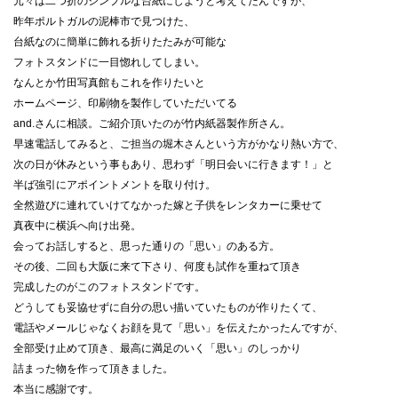
元々は二つ折のシンプルな台紙にしようと考えてたんですが、
昨年ポルトガルの泥棒市で見つけた、
台紙なのに簡単に飾れる折りたたみが可能な
フォトスタンドに一目惚れしてしまい。
なんとか竹田写真館もこれを作りたいと
ホームページ、印刷物を製作していただいてる
and.さんに相談。ご紹介頂いたのが竹内紙器製作所さん。
早速電話してみると、ご担当の堀木さんという方がかなり熱い方で、
次の日が休みという事もあり、思わず「明日会いに行きます！」と
半ば強引にアポイントメントを取り付け。
全然遊びに連れていけてなかった嫁と子供をレンタカーに乗せて
真夜中に横浜へ向け出発。
会ってお話しすると、思った通りの「思い」のある方。
その後、二回も大阪に来て下さり、何度も試作を重ねて頂き
完成したのがこのフォトスタンドです。
どうしても妥協せずに自分の思い描いていたものが作りたくて、
電話やメールじゃなくお顔を見て「思い」を伝えたかったんですが、
全部受け止めて頂き、最高に満足のいく「思い」のしっかり
詰まった物を作って頂きました。
本当に感謝です。