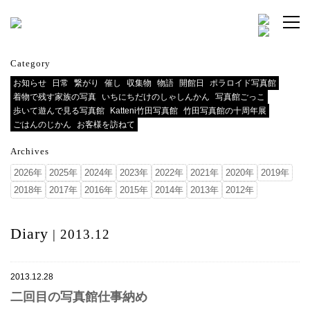
Category
お知らせ
日常
繋がり
催し
収集物
物語
開館日
ポラロイド写真館
着物で残す家族の写真
いちにちだけのしゃしんかん
写真館ごっこ
歩いて遊んで見る写真館
Katteni竹田写真館
竹田写真館の十周年展
ごはんのじかん
お客様を訪ねて
Archives
2026年
2025年
2024年
2023年
2022年
2021年
2020年
2019年
2018年
2017年
2016年
2015年
2014年
2013年
2012年
Diary
| 2013.12
2013.12.28
二回目の写真館仕事納め