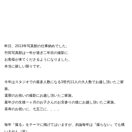
昨日、
2013
年写真館の仕事納めでした。
竹田写真館は一年が過ぎ二年目の撮影に
お客様が来てくださるようになりました。
本当に嬉しい限りです。
今年はスタジオでの最多人数になる
3
世代
11
人の大人数でお越し頂いたご家
族。
還暦のお祝いの撮影にお越し頂いたご家族。
最年少の生後一ヶ月のお子さんのお宮参りの後にお越し頂いたご家族。
喜寿のお祝いに、七五三に、、、。
毎年『撮る』をテーマに掲げてはいますが、勿論毎年は『撮らない』でも構
いません
（
笑
）
。