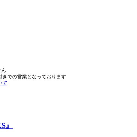
せん
付きでの営業となっております
いて
KS』