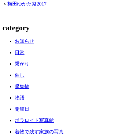
＞
梅田ゆかた祭2017
|
category
お知らせ
日常
繋がり
催し
収集物
物語
開館日
ポラロイド写真館
着物で残す家族の写真