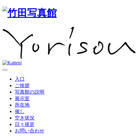
入口
ご挨拶
写真館の説明
展示室
所在地
催し
空き状況
日々彼是
お問い合わせ