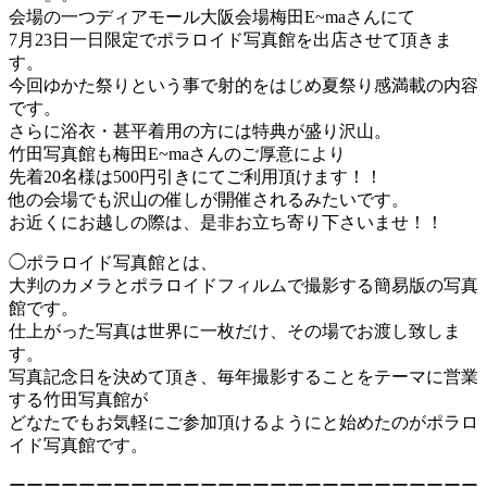
会場の一つディアモール大阪会場梅田E~maさんにて
7月23日一日限定でポラロイド写真館を出店させて頂きま
す。
今回ゆかた祭りという事で射的をはじめ夏祭り感満載の内容
です。
さらに浴衣・甚平着用の方には特典が盛り沢山。
竹田写真館も梅田E~maさんのご厚意により
先着20名様は500円引きにてご利用頂けます！！
他の会場でも沢山の催しが開催されるみたいです。
お近くにお越しの際は、是非お立ち寄り下さいませ！！
◯ポラロイド写真館とは、
大判のカメラとポラロイドフィルムで撮影する簡易版の写真
館です。
仕上がった写真は世界に一枚だけ、その場でお渡し致しま
す。
写真記念日を決めて頂き、毎年撮影することをテーマに営業
する竹田写真館が
どなたでもお気軽にご参加頂けるようにと始めたのがポラロ
イド写真館です。
ーーーーーーーーーーーーーーーーーーーーーーーーーーー