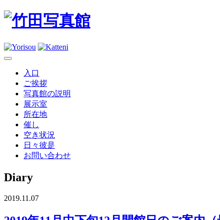
入口
ご挨拶
写真館の説明
展示室
所在地
催し
空き状況
日々彼是
お問い合わせ
Diary
2019.11.07