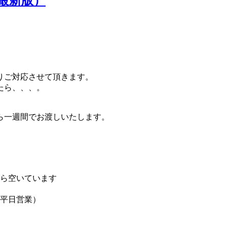
（最新版）
限りご対応させて頂きます。
たら、、、。
ら一週間でお渡しいたします。
分から空いています
（平日営業）