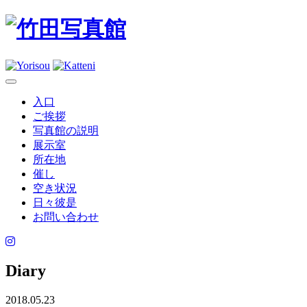
入口
ご挨拶
写真館の説明
展示室
所在地
催し
空き状況
日々彼是
お問い合わせ
Diary
2018.05.23