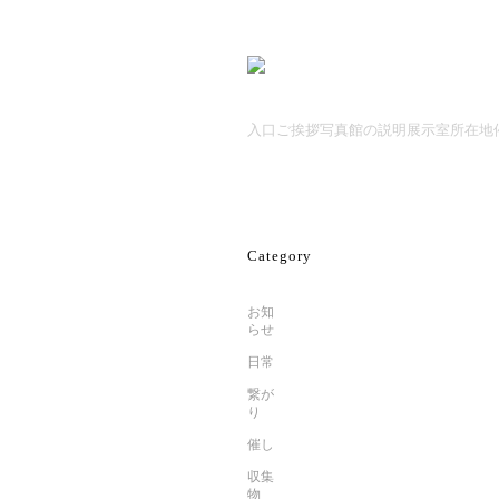
入口
ご挨拶
写真館の説明
展示室
所在地
Category
お知
らせ
日常
繋が
り
催し
収集
物