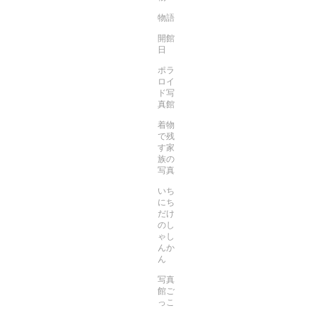
物語
開館
日
ポラ
ロイ
ド写
真館
着物
で残
す家
族の
写真
いち
にち
だけ
のし
ゃし
んか
ん
写真
館ご
っこ