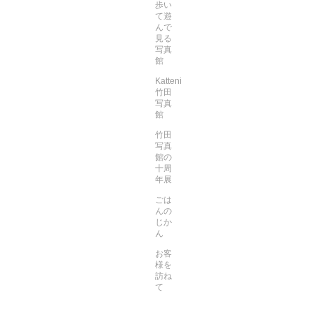
歩い
て遊
んで
見る
写真
館
Katteni
竹田
写真
館
竹田
写真
館の
十周
年展
ごは
んの
じか
ん
お客
様を
訪ね
て