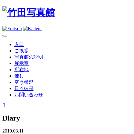
入口
ご挨拶
写真館の説明
展示室
所在地
催し
空き状況
日々彼是
お問い合わせ
Diary
2019.03.11